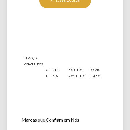
A nossa Equipa
2
9
5
4
0
0
5
2
7
1
0
5
SERVIÇOS
CONCLUÍDOS
CLIENTES
PROJETOS
LOCAIS
FELIZES
COMPLETOS
LIMPOS
Marcas que Confiam em Nós