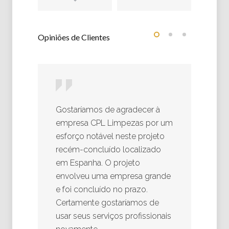
Opiniões de Clientes
Gostaríamos de agradecer à
C
empresa CPL Limpezas por um
s
esforço notável neste projeto
f
recém-concluído localizado
d
em Espanha. O projeto
q
envolveu uma empresa grande
c
e foi concluído no prazo.
a
Certamente gostaríamos de
e
usar seus serviços profissionais
f