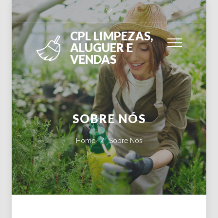
CPL LIMPEZAS,
ALUGUER E
VENDAS
SOBRE NÓS
Home
/
Sobre Nós